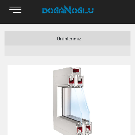
Ürünlerimiz
Adopen
Alfapen
Bauplast
Setawin