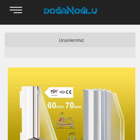
Ürünlerimiz
Adopen
Alfapen
Bauplast
Setawin