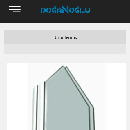
Ürünlerimiz
Adopen
Alfapen
Bauplast
Setawin