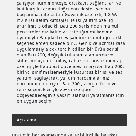
çalışıyor. Tüm menteşe, ortakayıt bağlantıları ve
kilit karşılıklarının doğrudan destek sacına
bağlanması ile Üstün Güvenlik özellikli, 1,8 W/
m2.K Isı iletim katsayısı ile ısı yalıtım özelliği
artırılmış 3 odacıklı Bau 200 serisinden mamül
pencereleriniz kalite ve estetiğin mükemmel
uyumuyla Bauplast’ın yaşamınıza sunduğu farklı
seçeneklerden sadece biri… Geniş ve normal kasa
uygulamasıyla çok tercih edilen bir ürün serisi
olan Bau 200, değişik kullanım alanlarına ve
stillerine uyumu, kolay, çabuk, sorunsuz montaj
özelliğiyle Bauplast güvencesini taşıyor. Bau 200,
birinci sınıf malzemesiyle kusursuz bir ısı ve ses
yalıtımı sağlayarak, yalıtım harcamalarınızı
minimuma indiriyor. Bau 200 , zengin form ve
renk seçenekleriyle zevkinize göre
döşeyebileceğiniz yaşam alanları yaratmanız için
en uygun seçim.
Açıklama
Üretimin her aşamasında kalite bilinci ile hareket