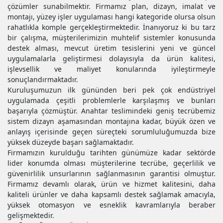
çözümler sunabilmektir. Firmamız plan, dizayn, imalat ve
montajı, yüzey işler uygulaması hangi kategoride olursa olsun
rahatlıkla komple gerçekleştirmektedir. İnanıyoruz ki bu tarz
bir çalışma, müşterilerimizin muhtelif sistemler konusunda
destek alması, mevcut üretim tesislerini yeni ve güncel
uygulamalarla geliştirmesi dolayısıyla da ürün kalitesi,
işlevsellik ve maliyet konularında iyileştirmeyle
sonuçlandırmaktadır.
Kuruluşumuzun ilk gününden beri pek çok endüstriyel
uygulamada çeşitli problemlerle karşılaşmış ve bunları
başarıyla çözmüştür. Anahtar teslimindeki geniş tecrübemiz
sistem dizayn aşamasından montajına kadar, büyük özen ve
anlayış içerisinde geçen süreçteki sorumluluğumuzda bize
yüksek düzeyde başarı sağlamaktadır.
Firmamızın kurulduğu tarihten günümüze kadar sektörde
lider konumda olması müşterilerine tecrübe, geçerlilik ve
güvenirlilik unsurlarının sağlanmasının garantisi olmuştur.
Firmamız devamlı olarak, ürün ve hizmet kalitesini, daha
kaliteli ürünler ve daha kapsamlı destek sağlamak amacıyla,
yüksek otomasyon ve esneklik kavramlarıyla beraber
gelişmektedir.