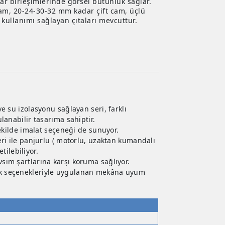
r birleşimlerinde görsel bütünlük sağlar.
am, 20-24-30-32 mm kadar çift cam, üçlü
kullanımı sağlayan çıtaları mevcuttur.
e su izolasyonu sağlayan seri, farklı
lanabilir tasarıma sahiptir.
şekilde imalat seçeneği de sunuyor.
eri ile panjurlu ( motorlu, uzaktan kumandalı
ilebiliyor.
sim şartlarına karşı koruma sağlıyor.
enk seçenekleriyle uygulanan mekâna uyum