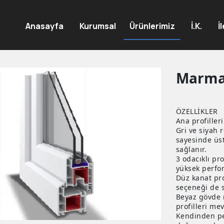
Anasayfa
Kurumsal
Ürünlerimiz
İ.K.
İ
Marma
ÖZELLİKLER
Ana profiller
Gri ve siyah 
sayesinde üst
sağlanır.
3 odacıklı pro
yüksek perfo
Düz kanat prof
seçeneği de 
Beyaz gövde r
profilleri mev
Kendinden per