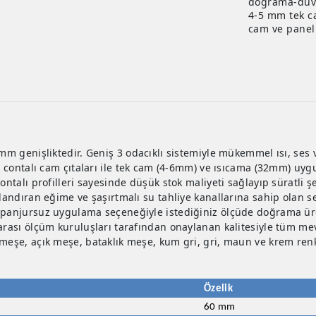
doğrama-duva
4-5 mm tek c
cam ve panel 
 mm genişliktedir. Geniş 3 odacıklı sistemiyle mükemmel ısı, ses v
ri contalı cam çıtaları ile tek cam (4-6mm) ve ısıcama (32mm) uygu
contalı profilleri sayesinde düşük stok maliyeti sağlayıp süratli 
zlandıran eğime ve şaşırtmalı su tahliye kanallarına sahip olan s
 panjursuz uygulama seçeneğiyle istediğiniz ölçüde doğrama üret
arası ölçüm kuruluşları tarafından onaylanan kalitesiyle tüm mev
 meşe, açık meşe, bataklık meşe, kum gri, gri, maun ve krem r
Özelik
60 mm