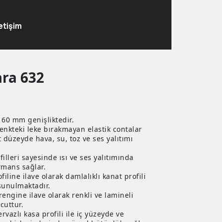
letişim
ra 632
i 60 mm genişliktedir.
renkteki leke bırakmayan elastik contalar
 düzeyde hava, su, toz ve ses yalıtımı
filleri sayesinde ısı ve ses yalıtımında
rmans sağlar.
iline ilave olarak damlalıklı kanat profili
sunulmaktadır.
engine ilave olarak renkli ve lamineli
cuttur.
vazlı kasa profili ile iç yüzeyde ve